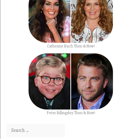
Catherine Bach Then & Now!
Peter Billingsley Then & Now!
Search for: