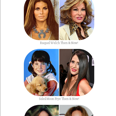
Raquel Welch Then & Now!
Soleil Moon Frye Then & Now!