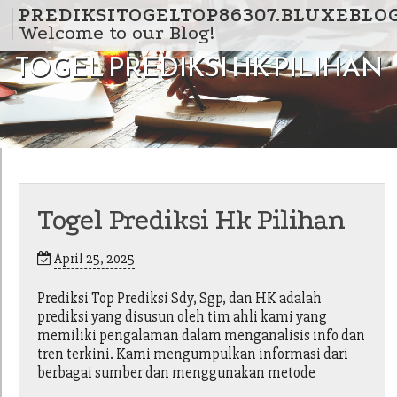
Skip to content
PREDIKSITOGELTOP86307.BLUXEBLO
Welcome to our Blog!
TOGEL PREDIKSI HK PILIHAN
Togel Prediksi Hk Pilihan
April 25, 2025
Prediksi Top Prediksi Sdy, Sgp, dan HK adalah
prediksi yang disusun oleh tim ahli kami yang
memiliki pengalaman dalam menganalisis info dan
tren terkini. Kami mengumpulkan informasi dari
berbagai sumber dan menggunakan metode